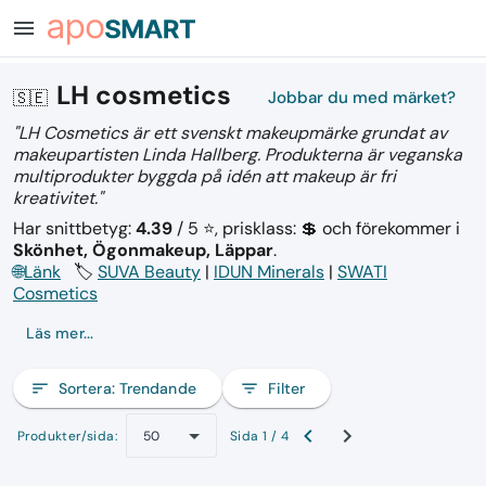
menu
LH cosmetics
🇸🇪
Jobbar du med märket?
"LH Cosmetics är ett svenskt makeupmärke grundat av
makeupartisten Linda Hallberg. Produkterna är veganska
multiprodukter byggda på idén att makeup är fri
kreativitet."
Har snittbetyg:
4.39
/ 5 ⭐, prisklass: 💲
och förekommer i
Skönhet, Ögonmakeup, Läppar
.
🌐
Länk
🏷️
SUVA Beauty
|
IDUN Minerals
|
SWATI
Cosmetics
Läs mer...
sort
Sortera:
Trendande
filter_list
Filter
Produkter/sida:
Sida 1 / 4
50