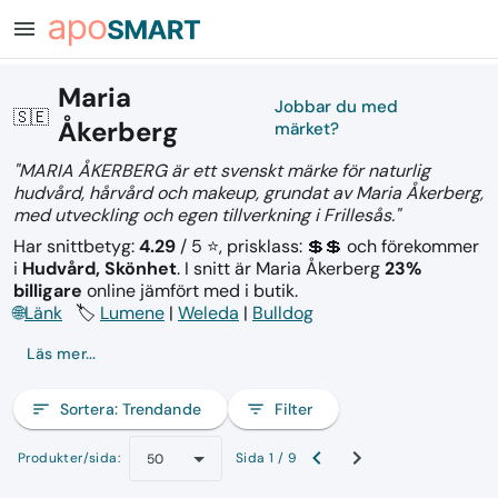
menu
Maria
Jobbar du med
🇸🇪
Åkerberg
märket?
"MARIA ÅKERBERG är ett svenskt märke för naturlig
hudvård, hårvård och makeup, grundat av Maria Åkerberg,
med utveckling och egen tillverkning i Frillesås."
Har snittbetyg:
4.29
/ 5 ⭐, prisklass: 💲💲
och förekommer
i
Hudvård, Skönhet
.
I snitt är Maria Åkerberg
23%
billigare
online jämfört med i butik.
🌐
Länk
🏷️
Lumene
|
Weleda
|
Bulldog
Läs mer...
sort
Sortera:
Trendande
filter_list
Filter
Produkter/sida:
Sida 1 / 9
50