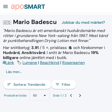
menu
Mario Badescu
🇺🇸
Jobbar du med märket?
"Mario Badescu är ett amerikanskt hudvårdsmärke med
rötter i grundarens New York-salong från 1967. Mest känd
är punktbehandlingen Drying Lotion mot finnar."
Har snittbetyg:
3.91
/ 5 ⭐, prisklass: 💲
och förekommer i
Hudvård, Ansiktsvård
.
I snitt är Mario Badescu
19%
billigare
online jämfört med i butik.
🌐
Länk
🏷️
Lumene
|
Beachkind
|
Rosenserien
Läs mer...
sort
Sortera:
Trendande
filter_list
Filter
Produkter/sida:
Sida 1 / 2
50