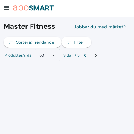
menu
Master Fitness
Jobbar du med märket?
sort
Sortera:
Trendande
filter_list
Filter
Produkter/sida:
Sida 1 / 3
50