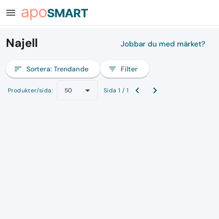
menu
Najell
Jobbar du med märket?
sort
Sortera:
Trendande
filter_list
Filter
Produkter/sida:
Sida 1 / 1
50