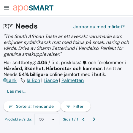
menu
Needs
🇸🇪
Jobbar du med märket?
"The South African Taste är ett svenskt varumärke som
erbjuder sydafrikansk mat med fokus på smak, näring och
värde. Drivs av Sharm Zetterlund i Vendelsö. Perfekt för
genuina smakupplevelser."
Har snittbetyg:
4.05
/ 5 ⭐, prisklass: 💲
och förekommer i
Hårvård, Skönhet, Hårborstar och kammar
.
I snitt är
Needs
54% billigare
online jämfört med i butik.
🌐
Länk
🏷️
Ia Bon
|
Liance
|
Palmetten
Läs mer...
sort
Sortera:
Trendande
filter_list
Filter
Produkter/sida:
Sida 1 / 1
50