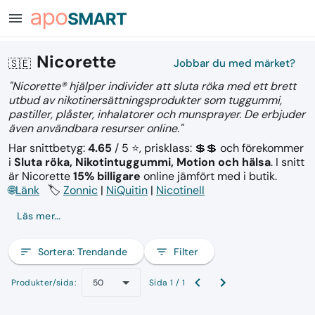
menu
Nicorette
🇸🇪
Jobbar du med märket?
"Nicorette® hjälper individer att sluta röka med ett brett
utbud av nikotinersättningsprodukter som tuggummi,
pastiller, plåster, inhalatorer och munsprayer. De erbjuder
även användbara resurser online."
Har snittbetyg:
4.65
/ 5 ⭐, prisklass: 💲💲
och förekommer
i
Sluta röka, Nikotintuggummi, Motion och hälsa
.
I snitt
är Nicorette
15% billigare
online jämfört med i butik.
🌐
Länk
🏷️
Zonnic
|
NiQuitin
|
Nicotinell
Läs mer...
sort
Sortera:
Trendande
filter_list
Filter
Produkter/sida:
Sida 1 / 1
50