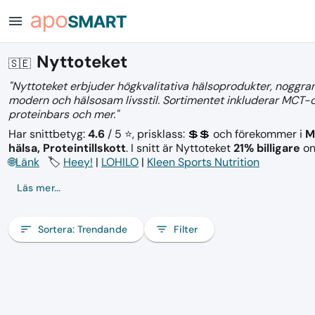
menu
Nyttoteket
🇸🇪
"Nyttoteket erbjuder högkvalitativa hälsoprodukter, noggran
modern och hälsosam livsstil. Sortimentet inkluderar MCT-oljo
proteinbars och mer."
Har snittbetyg:
4.6
/ 5 ⭐, prisklass: 💲💲
och förekommer i
M
hälsa, Proteintillskott
.
I snitt är Nyttoteket
21% billigare
on
🌐
Länk
🏷️
Heey!
|
LOHILO
|
Kleen Sports Nutrition
Läs mer...
sort
Sortera:
Trendande
filter_list
Filter