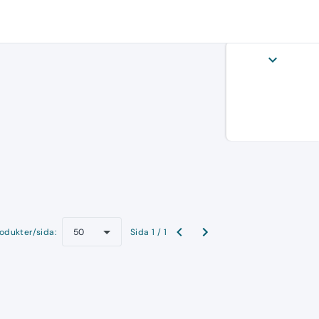
expand_more
odukter/sida:
Sida 1 / 1
50