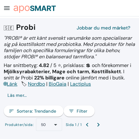
menu
Probi
🇸🇪
Jobbar du med märket?
"PROBI® är ett känt svenskt varumärke som specialiserar
sig på kosttillskott med probiotika. Med produkter för hela
familjen och specifika formuleringar för olika behov,
stödjer PROBI® en balanserad tarmflora."
Har snittbetyg:
4.82
/ 5 ⭐, prisklass: 💲
och förekommer i
Mjölksyrabakterier, Mage och tarm, Kosttillskott
.
I
snitt är Probi
22% billigare
online jämfört med i butik.
🌐
Länk
🏷️
Nordbo
|
BioGaia
|
Lactiplus
Läs mer...
sort
Sortera:
Trendande
filter_list
Filter
Produkter/sida:
Sida 1 / 1
50