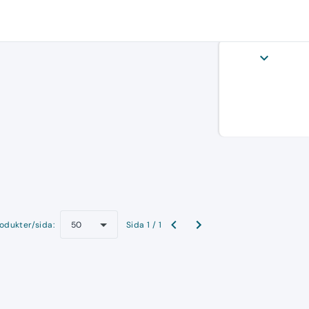
expand_more
odukter/sida:
Sida 1 / 1
50