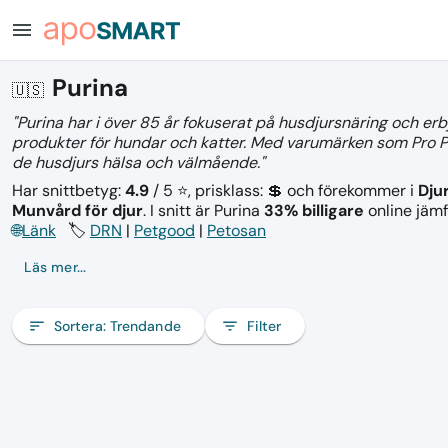
menu
Purina
🇺🇸
"Purina har i över 85 år fokuserat på husdjursnäring och erb
produkter för hundar och katter. Med varumärken som Pro P
de husdjurs hälsa och välmående."
Har snittbetyg:
4.9
/ 5 ⭐, prisklass: 💲
och förekommer i
Djur
Munvård för djur
.
I snitt är Purina
33% billigare
online jämf
🌐
Länk
🏷️
DRN
|
Petgood
|
Petosan
Läs mer...
sort
Sortera:
Trendande
filter_list
Filter