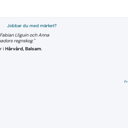
Jobbar du med märket?
Fabian Lliguin och Anna
uadors regnskog."
r i
Hårvård, Balsam
.
Pr