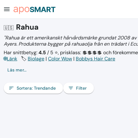
menu
Rahua
🇺🇸
"Rahua är ett amerikanskt hårvårdsmärke grundat 2008 av 
Ayers. Produkterna bygger på rahuaolja från en trädart i Ec
Har snittbetyg:
4.5
/ 5 ⭐, prisklass: 💲💲💲💲
och förekomme
🌐
Länk
🏷️
Biolage
|
Color Wow
|
Bobbys Hair Care
Läs mer...
sort
Sortera:
Trendande
filter_list
Filter