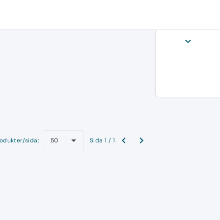
expand_more
odukter/sida:
Sida 1 / 1
50