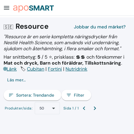
menu
Resource
🇸🇪
Jobbar du med märket?
"Resource är en serie kompletta näringsdrycker från
Nestlé Health Science, som används vid undernäring,
sjukdom och återhämtning, i flera smaker och format."
Har snittbetyg:
5
/ 5 ⭐, prisklass: 💲💲
och förekommer i
Mat och dryck, Barn och föräldrar, Tillskottsnäring
.
🌐
Länk
🏷️
Cubitan
|
Fortini
|
Nutridrink
Läs mer...
sort
Sortera:
Trendande
filter_list
Filter
Produkter/sida:
Sida 1 / 1
50