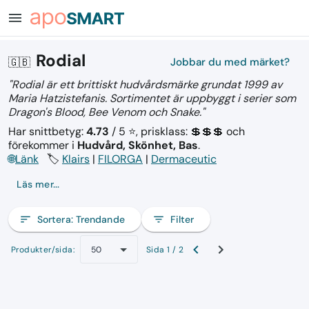
menu
Rodial
🇬🇧
Jobbar du med märket?
"Rodial är ett brittiskt hudvårdsmärke grundat 1999 av
Maria Hatzistefanis. Sortimentet är uppbyggt i serier som
Dragon's Blood, Bee Venom och Snake."
Har snittbetyg:
4.73
/ 5 ⭐, prisklass: 💲💲💲
och
förekommer i
Hudvård, Skönhet, Bas
.
🌐
Länk
🏷️
Klairs
|
FILORGA
|
Dermaceutic
Läs mer...
sort
Sortera:
Trendande
filter_list
Filter
Produkter/sida:
Sida 1 / 2
50