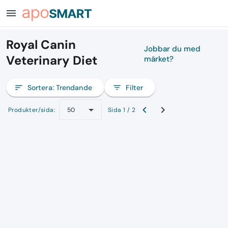
menu
Royal Canin
Jobbar du med
Veterinary Diet
märket?
sort
Sortera:
Trendande
filter_list
Filter
Produkter/sida:
Sida 1 / 2
50