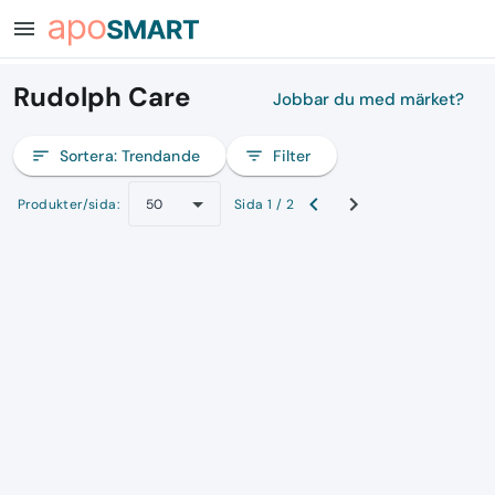
menu
Rudolph Care
Jobbar du med märket?
sort
Sortera:
Trendande
filter_list
Filter
Produkter/sida:
Sida 1 / 2
50