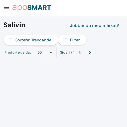
menu
Salivin
Jobbar du med märket?
sort
Sortera:
Trendande
filter_list
Filter
Produkter/sida:
Sida 1 / 1
50