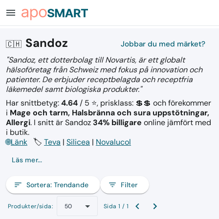
menu
Sandoz
🇨🇭
Jobbar du med märket?
"Sandoz, ett dotterbolag till Novartis, är ett globalt
hälsoföretag från Schweiz med fokus på innovation och
patienter. De erbjuder receptbelagda och receptfria
läkemedel samt biologiska produkter."
Har snittbetyg:
4.64
/ 5 ⭐, prisklass: 💲💲
och förekommer
i
Mage och tarm, Halsbränna och sura uppstötningar,
Allergi
.
I snitt är Sandoz
34% billigare
online jämfört med
i butik.
🌐
Länk
🏷️
Teva
|
Silicea
|
Novalucol
Läs mer...
sort
Sortera:
Trendande
filter_list
Filter
Produkter/sida:
Sida 1 / 1
50