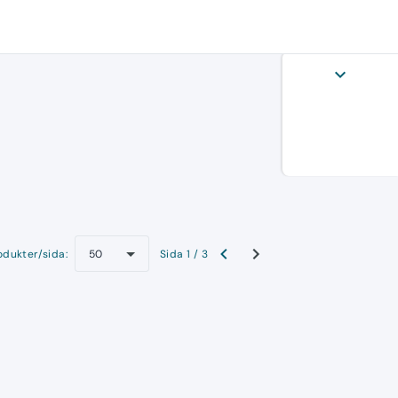
expand_more
odukter/sida:
Sida 1 / 3
50