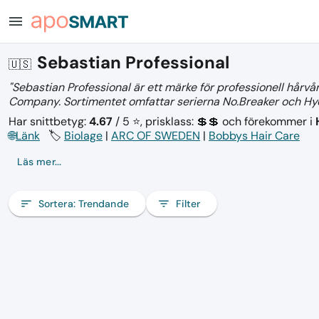
menu
Sebastian Professional
🇺🇸
"Sebastian Professional är ett märke för professionell hårvå
Company. Sortimentet omfattar serierna No.Breaker och Hyd
Har snittbetyg:
4.67
/ 5 ⭐, prisklass: 💲💲
och förekommer i
🌐
Länk
🏷️
Biolage
|
ARC OF SWEDEN
|
Bobbys Hair Care
Läs mer...
sort
Sortera:
Trendande
filter_list
Filter