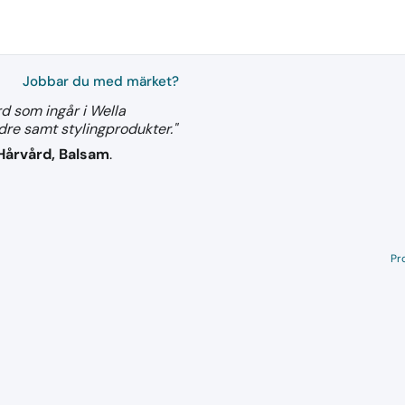
Jobbar du med märket?
rd som ingår i Wella
re samt stylingprodukter."
Hårvård, Balsam
.
Pr