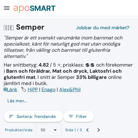
menu
Semper
🇸🇪
Jobbar du med märket?
"Semper är ett svenskt varumärke inom barnmat och
specialkost, känt för naturligt god mat utan onödiga
tillsatser, från välling och barnmat till glutenfria
alternativ."
Har snittbetyg:
4.82
/ 5 ⭐, prisklass: 💲💲
och förekommer
i
Barn och föräldrar, Mat och dryck, Laktosfri och
glutenfri mat
.
I snitt är Semper
33% billigare
online
jämfört med i butik.
🌐
Länk
🏷️
HiPP
|
Enago
|
Alex&Phil
Läs mer...
sort
Sortera:
Trendande
filter_list
Filter
Produkter/sida:
Sida 1 / 3
50