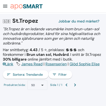
menu
St.Tropez
🇬🇧
Jobbar du med märket?
"St.Tropez är en ledande varumärke inom brun-utan-sol
och hudvårdsprodukter, känd för sina högkvalitativa och
innovativa självbrunare som ger en jämn och naturlig
solbränna."
Har snittbetyg:
4.43
/ 5 ⭐, prisklass: 💲💲💲
och
förekommer i
Brun utan sol, Hudvård
.
I snitt är St.Tropez
30% billigare
online jämfört med i butik.
🌐
Länk
🏷️
James Read
|
Rosenserien
|
Glöd Sophie Elise
sort
Sortera:
Trendande
filter_list
Filter
Produkter/sida:
Sida 1 / 1
50