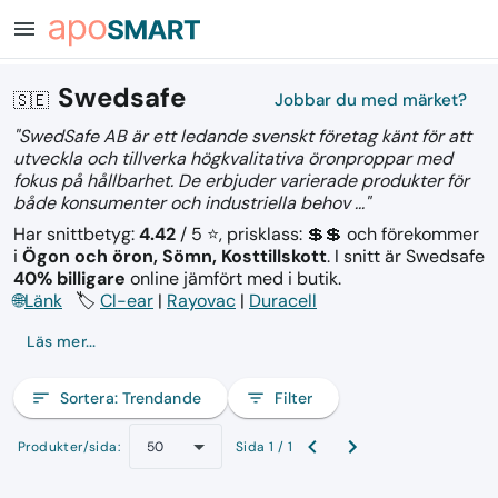
menu
Swedsafe
🇸🇪
Jobbar du med märket?
"SwedSafe AB är ett ledande svenskt företag känt för att
utveckla och tillverka högkvalitativa öronproppar med
fokus på hållbarhet. De erbjuder varierade produkter för
både konsumenter och industriella behov ..."
Har snittbetyg:
4.42
/ 5 ⭐, prisklass: 💲💲
och förekommer
i
Ögon och öron, Sömn, Kosttillskott
.
I snitt är Swedsafe
40% billigare
online jämfört med i butik.
🌐
Länk
🏷️
Cl-ear
|
Rayovac
|
Duracell
Läs mer...
sort
Sortera:
Trendande
filter_list
Filter
Produkter/sida:
Sida 1 / 1
50