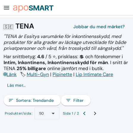
menu
TENA
🇸🇪
Jobbar du med märket?
"TENA är Essitys varumärke för inkontinensskydd, med
produkter för alla grader av läckage utvecklade för både
privatpersoner och vård, från trosskydd till sängskydd."
Har snittbetyg:
4.6
/ 5 ⭐, prisklass: 💲
och förekommer i
Intim, Inkontinens, Inkontinensskydd för män
.
I snitt är
TENA
25% billigare
online jämfört med i butik.
🌐
Länk
🏷️
Multi-Gyn
|
Pipinette
|
Lip Intimate Care
Läs mer...
sort
Sortera:
Trendande
filter_list
Filter
Produkter/sida:
Sida 1 / 2
50