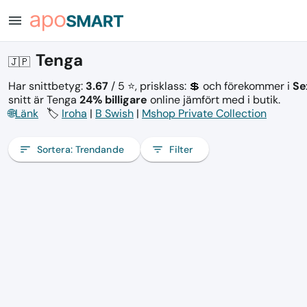
menu
Tenga
🇯🇵
Har snittbetyg:
3.67
/ 5 ⭐, prisklass: 💲
och förekommer i
Se
snitt är Tenga
24% billigare
online jämfört med i butik.
🌐
Länk
🏷️
Iroha
|
B Swish
|
Mshop Private Collection
sort
Sortera:
Trendande
filter_list
Filter