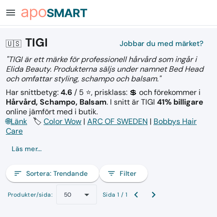
menu
TIGI
🇺🇸
Jobbar du med märket?
"TIGI är ett märke för professionell hårvård som ingår i
Elida Beauty. Produkterna säljs under namnet Bed Head
och omfattar styling, schampo och balsam."
Har snittbetyg:
4.6
/ 5 ⭐, prisklass: 💲
och förekommer i
Hårvård, Schampo, Balsam
.
I snitt är TIGI
41% billigare
online jämfört med i butik.
🌐
Länk
🏷️
Color Wow
|
ARC OF SWEDEN
|
Bobbys Hair
Care
Läs mer...
sort
Sortera:
Trendande
filter_list
Filter
Produkter/sida:
Sida 1 / 1
50