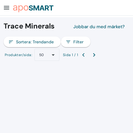
menu
Trace Minerals
Jobbar du med märket?
sort
Sortera:
Trendande
filter_list
Filter
Produkter/sida:
Sida 1 / 1
50