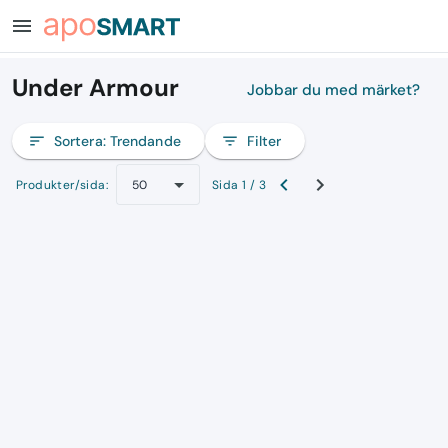
menu
Under Armour
Jobbar du med märket?
sort
Sortera:
Trendande
filter_list
Filter
Produkter/sida:
Sida 1 / 3
50