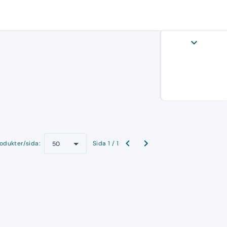
expand_more
odukter/sida:
Sida 1 / 1
50