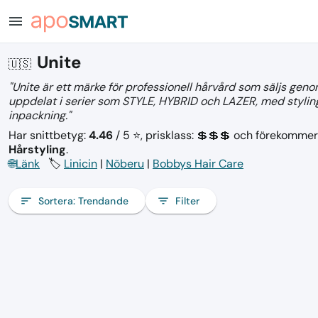
menu
Unite
🇺🇸
"Unite är ett märke för professionell hårvård som säljs geno
uppdelat i serier som STYLE, HYBRID och LAZER, med styli
inpackning."
Har snittbetyg:
4.46
/ 5 ⭐, prisklass: 💲💲💲
och förekommer
Hårstyling
.
🌐
Länk
🏷️
Linicin
|
Nõberu
|
Bobbys Hair Care
sort
Sortera:
Trendande
filter_list
Filter