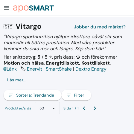
menu
Vitargo
🇸🇪
Jobbar du med märket?
"Vitargo sportnutrition hjälper idrottare, såväl elit som
motionär till bättre prestation. Med våra produkter
kommer du orka mer och längre. Köp dem här!"
Har snittbetyg:
5
/ 5 ⭐, prisklass: 💲
och förekommer i
Motion och hälsa, Energitillskott, Kosttillskott
.
🌐
Länk
🏷️
Enervit
|
SmartShake
|
Dextro Energy
Läs mer...
sort
Sortera:
Trendande
filter_list
Filter
Produkter/sida:
Sida 1 / 1
50