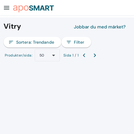
menu
Vitry
Jobbar du med märket?
sort
Sortera:
Trendande
filter_list
Filter
Produkter/sida:
Sida 1 / 1
50