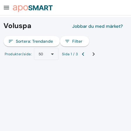
menu
Voluspa
Jobbar du med märket?
sort
Sortera:
Trendande
filter_list
Filter
Produkter/sida:
Sida 1 / 3
50