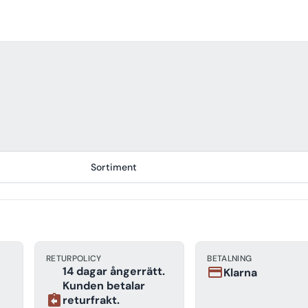
Sortiment
RETURPOLICY
BETALNING
14 dagar ångerrätt.
payment
Klarna
Kunden betalar
assignment_return
returfrakt.