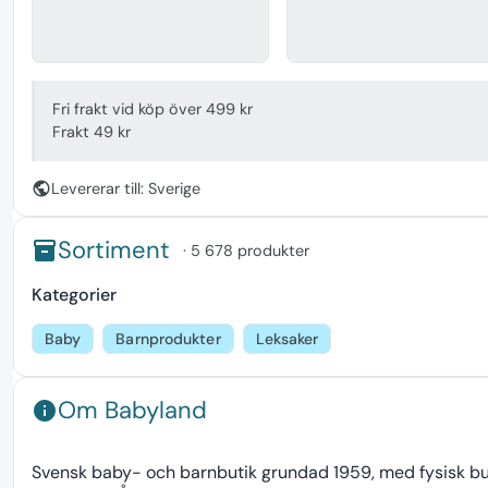
Fri frakt vid köp över 499 kr
Frakt 49 kr
public
Levererar till: Sverige
Sortiment
inventory
· 5 678 produkter
Kategorier
Baby
Barnprodukter
Leksaker
Om Babyland
info
Svensk baby- och barnbutik grundad 1959, med fysisk buti