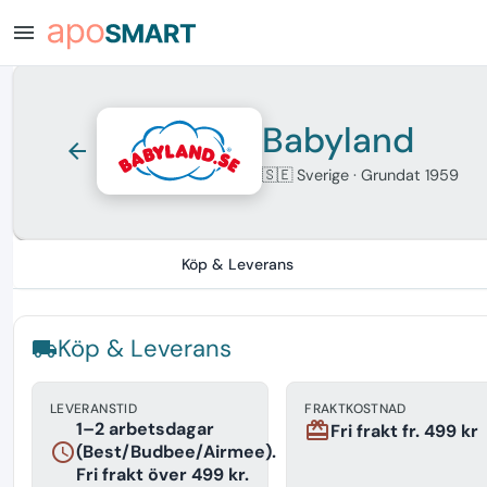
menu
Babyland
arrow_back
🇸🇪 Sverige
· Grundat 1959
Köp & Leverans
Köp & Leverans
local_shipping
LEVERANSTID
FRAKTKOSTNAD
1–2 arbetsdagar
redeem
Fri frakt fr. 499 kr
schedule
(Best/Budbee/Airmee).
Fri frakt över 499 kr.