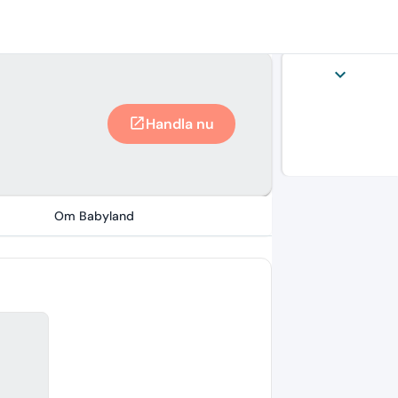
expand_more
Handla nu
open_in_new
Om Babyland