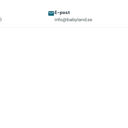
E-post
email
0
info@babyland.se