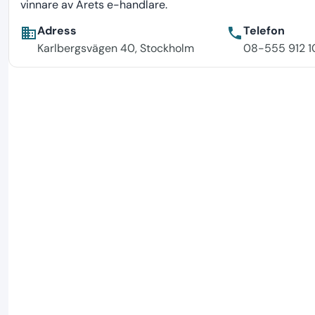
vinnare av Årets e-handlare.
Adress
Telefon
business
phone
Karlbergsvägen 40, Stockholm
08-555 912 1