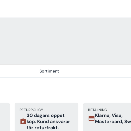
Sortiment
RETURPOLICY
BETALNING
30 dagars öppet
Klarna, Visa,
payment
assignment_return
köp. Kund ansvarar
Mastercard, Sw
för returfrakt.