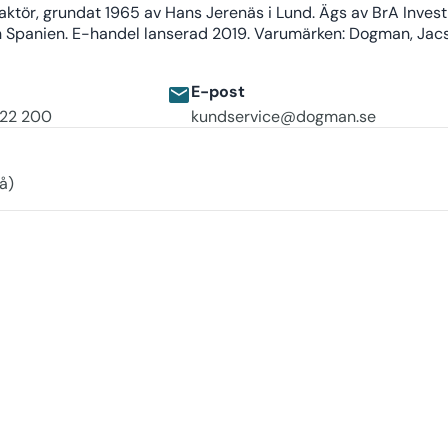
tör, grundat 1965 av Hans Jerenäs i Lund. Ägs av BrA Inves
h Spanien. E-handel lanserad 2019. Varumärken: Dogman, Jacso
E-post
email
 22 200
kundservice@dogman.se
å)