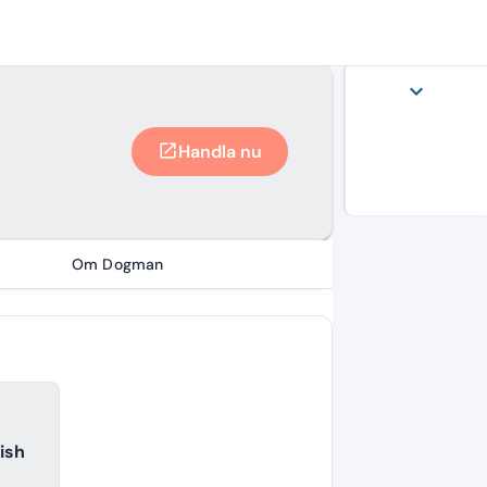
expand_more
Handla nu
open_in_new
Om Dogman
ish