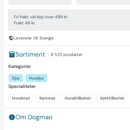
Fri frakt vid köp över 499 kr
Frakt 49 kr
public
Levererar till: Sverige
Sortiment
inventory
· 8 523 produkter
Kategorier
Djur
Husdjur
Specialiteter
Hundmat
Kattmat
Hundtillbehör
Katttillbehör
Om Dogman
info