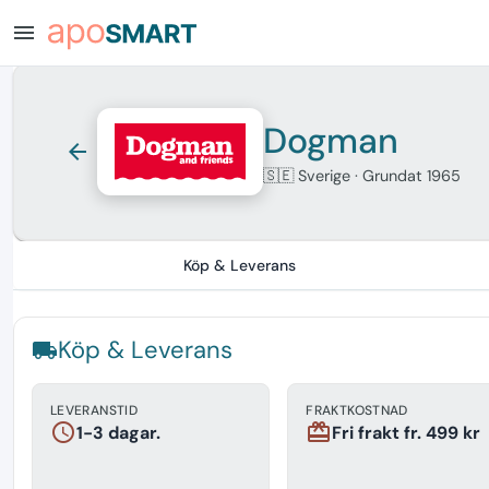
menu
Dogman
arrow_back
🇸🇪 Sverige
· Grundat 1965
Köp & Leverans
Köp & Leverans
local_shipping
LEVERANSTID
FRAKTKOSTNAD
schedule
redeem
1-3 dagar.
Fri frakt fr. 499 kr