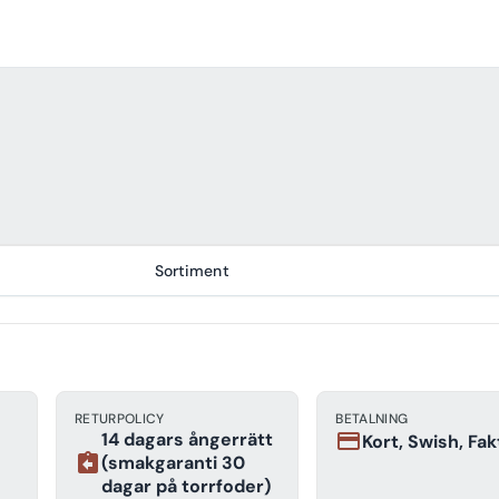
Sortiment
RETURPOLICY
BETALNING
14 dagars ångerrätt
payment
Kort, Swish, Fa
assignment_return
(smakgaranti 30
dagar på torrfoder)