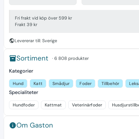
Fri frakt vid köp över 599 kr
Frakt 39 kr
public
Levererar till: Sverige
Sortiment
inventory
· 6 808 produkter
Kategorier
Hund
Katt
Smådjur
Foder
Tillbehör
Leks
Specialiteter
Hundfoder
Kattmat
Veterinärfoder
Husdjurstillb
Om Gaston
info