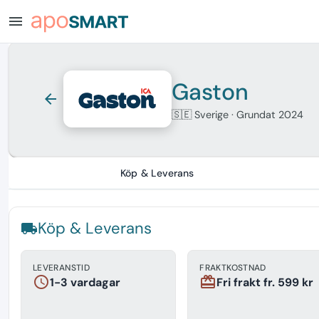
menu
Gaston
arrow_back
🇸🇪 Sverige
· Grundat 2024
Köp & Leverans
Köp & Leverans
local_shipping
LEVERANSTID
FRAKTKOSTNAD
schedule
redeem
1-3 vardagar
Fri frakt fr. 599 kr