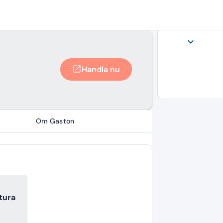
expand_more
Handla nu
open_in_new
Om Gaston
ktura