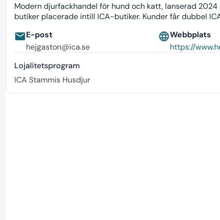
Modern djurfackhandel för hund och katt, lanserad 2024 s
butiker placerade intill ICA-butiker. Kunder får dubbel 
E-post
Webbplats
email
language
hejgaston@ica.se
https://www.h
Lojalitetsprogram
ICA Stammis Husdjur