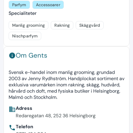
Parfym
Accessoarer
Specialiteter
Manlig grooming
Rakning
Skäggvård
Nischparfym
Om Gents
info
Svensk e-handel inom manlig grooming, grundad
2003 av Jenny Rydhström. Handplockat sortiment av
exklusiva varumärken inom rakning, skägg, hudvård,
hårvård och doft, med fysiska butiker i Helsingborg,
Malmö och Stockholm.
Adress
business
Redaregatan 48, 252 36 Helsingborg
Telefon
phone