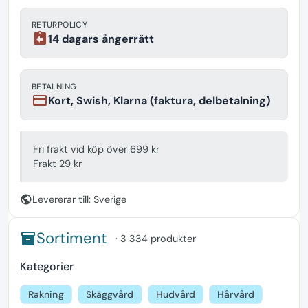
RETURPOLICY
assignment_return
14 dagars ångerrätt
BETALNING
payment
Kort, Swish, Klarna (faktura, delbetalning)
Fri frakt vid köp över 699 kr
Frakt 29 kr
public
Levererar till: Sverige
Sortiment
inventory
· 3 334 produkter
Kategorier
Rakning
Skäggvård
Hudvård
Hårvård