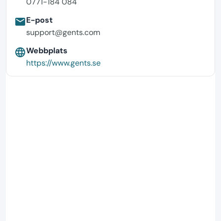
0771-184 084
E-post
email
support@gents.com
Webbplats
language
https://www.gents.se