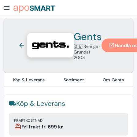
menu
Gents
arrow_back
Handla n
open_in_new
🇸🇪 Sverige
·
Grundat
2003
Köp & Leverans
Sortiment
Om Gents
Köp & Leverans
local_shipping
FRAKTKOSTNAD
redeem
Fri frakt fr. 699 kr