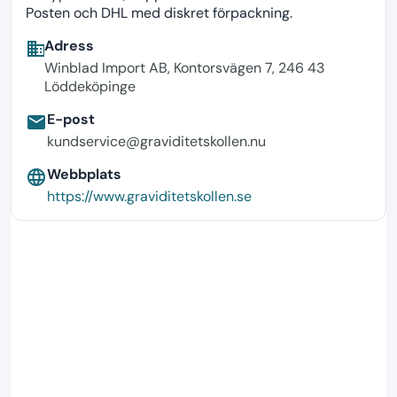
Posten och DHL med diskret förpackning.
Adress
business
Winblad Import AB, Kontorsvägen 7, 246 43
Löddeköpinge
E-post
email
kundservice@graviditetskollen.nu
Webbplats
language
https://www.graviditetskollen.se