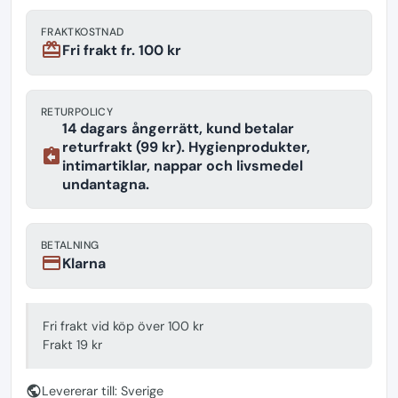
FRAKTKOSTNAD
redeem
Fri frakt fr. 100 kr
RETURPOLICY
14 dagars ångerrätt, kund betalar
returfrakt (99 kr). Hygienprodukter,
assignment_return
intimartiklar, nappar och livsmedel
undantagna.
BETALNING
payment
Klarna
Fri frakt vid köp över 100 kr
Frakt 19 kr
public
Levererar till: Sverige