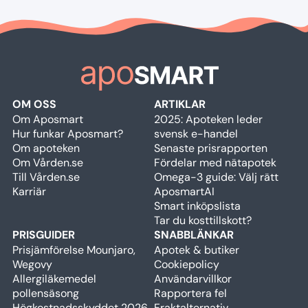
OM OSS
ARTIKLAR
Om Aposmart
2025: Apoteken leder
Hur funkar Aposmart?
svensk e-handel
Om apoteken
Senaste prisrapporten
Om Vården.se
Fördelar med nätapotek
Till Vården.se
Omega-3 guide: Välj rätt
Karriär
AposmartAI
Smart inköpslista
Tar du kosttillskott?
PRISGUIDER
SNABBLÄNKAR
Prisjämförelse Mounjaro,
Apotek & butiker
Wegovy
Cookiepolicy
Allergiläkemedel
Användarvillkor
pollensäsong
Rapportera fel
Högkostnadsskyddet 2026
Fraktalternativ