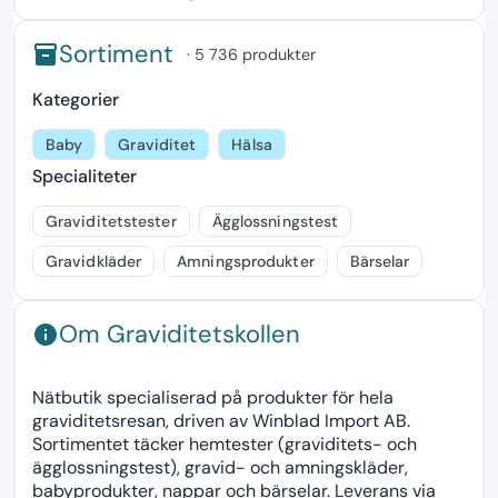
Sortiment
inventory
· 5 736 produkter
Kategorier
Baby
Graviditet
Hälsa
Specialiteter
Graviditetstester
Ägglossningstest
Gravidkläder
Amningsprodukter
Bärselar
Om Graviditetskollen
info
Nätbutik specialiserad på produkter för hela
graviditetsresan, driven av Winblad Import AB.
Sortimentet täcker hemtester (graviditets- och
ägglossningstest), gravid- och amningskläder,
babyprodukter, nappar och bärselar. Leverans via