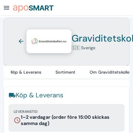
menu
Graviditetsko
arrow_back
🇸🇪 Sverige
Köp & Leverans
Sortiment
Om Graviditetskollen
Köp & Leverans
local_shipping
LEVERANSTID
1–2 vardagar (order före 15:00 skickas
schedule
samma dag)