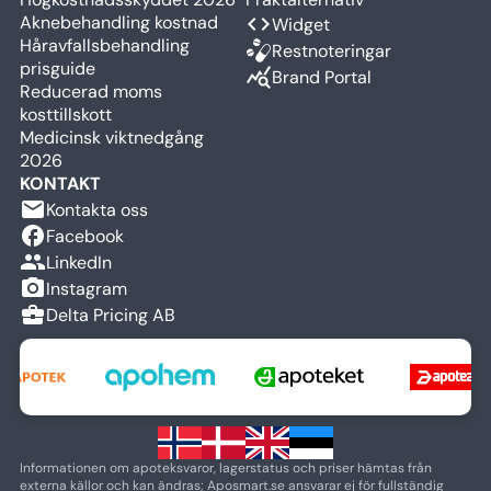
Aknebehandling kostnad
code
Widget
Håravfallsbehandling
Restnoteringar
prisguide
query_stats
Brand Portal
Reducerad moms
kosttillskott
Medicinsk viktnedgång
2026
KONTAKT
email
Kontakta oss
facebook
Facebook
people
LinkedIn
camera_alt
Instagram
business_center
Delta Pricing AB
Informationen om apoteksvaror, lagerstatus och priser hämtas från
externa källor och kan ändras; Aposmart.se ansvarar ej för fullständig