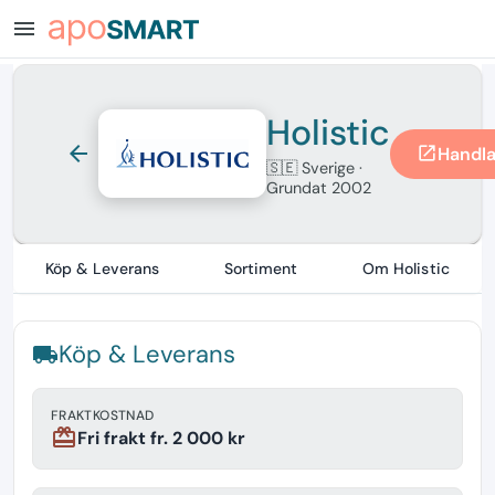
menu
Holistic
arrow_back
Handla
open_in_new
🇸🇪 Sverige
·
Grundat 2002
Köp & Leverans
Sortiment
Om Holistic
Köp & Leverans
local_shipping
FRAKTKOSTNAD
redeem
Fri frakt fr. 2 000 kr