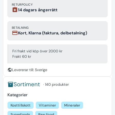
RETURPOLICY
assignment_return
14 dagars ångerrätt
BETALNING
payment
Kort, Klarna (faktura, delbetalning)
Fri frakt vid köp över 2000 kr
Frakt 60 kr
public
Levererar till: Sverige
Sortiment
inventory
· 140 produkter
Kategorier
Kosttillskott
Vitaminer
Mineraler
Superfoods
Raw food