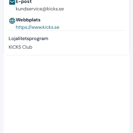
E-post
email
kundservice@kicks.se
Webbplats
language
https://www.kicks.se
Lojalitetsprogram
KICKS Club