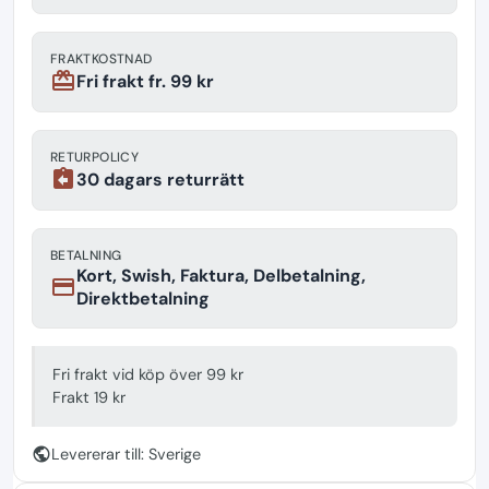
FRAKTKOSTNAD
redeem
Fri frakt fr. 99 kr
RETURPOLICY
assignment_return
30 dagars returrätt
BETALNING
Kort, Swish, Faktura, Delbetalning,
payment
Direktbetalning
Fri frakt vid köp över 99 kr
Frakt 19 kr
public
Levererar till: Sverige