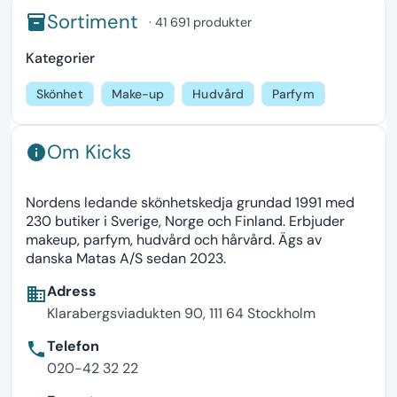
Sortiment
inventory
· 41 691 produkter
Kategorier
Skönhet
Make-up
Hudvård
Parfym
Om Kicks
info
Nordens ledande skönhetskedja grundad 1991 med
230 butiker i Sverige, Norge och Finland. Erbjuder
makeup, parfym, hudvård och hårvård. Ägs av
danska Matas A/S sedan 2023.
Adress
business
Klarabergsviadukten 90, 111 64 Stockholm
Telefon
phone
020-42 32 22