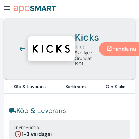
menu
Kicks
🇸🇪
arrow_back
Handla nu
open_in_new
Sverige
·
Grundat
1991
Köp & Leverans
Sortiment
Om Kicks
Köp & Leverans
local_shipping
LEVERANSTID
schedule
1-3 vardagar