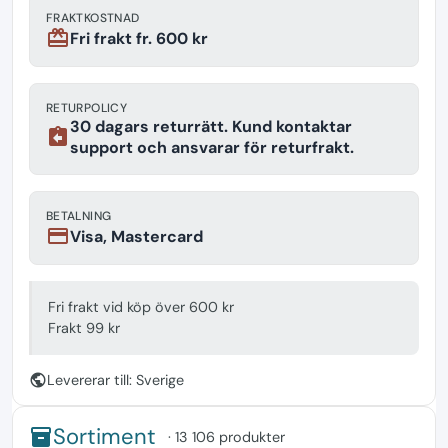
FRAKTKOSTNAD
redeem
Fri frakt fr. 600 kr
RETURPOLICY
30 dagars returrätt. Kund kontaktar
assignment_return
support och ansvarar för returfrakt.
BETALNING
payment
Visa, Mastercard
Fri frakt vid köp över 600 kr
Frakt 99 kr
public
Levererar till: Sverige
Sortiment
inventory
· 13 106 produkter