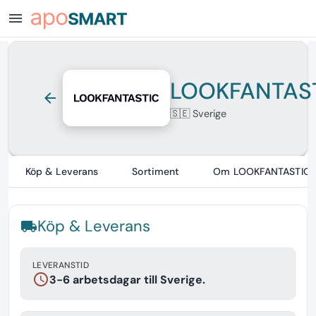
menu
LOOKFANTAS
arrow_back
🇸🇪 Sverige
Köp & Leverans
Sortiment
Om LOOKFANTASTIC
Köp & Leverans
local_shipping
LEVERANSTID
schedule
3-6 arbetsdagar till Sverige.