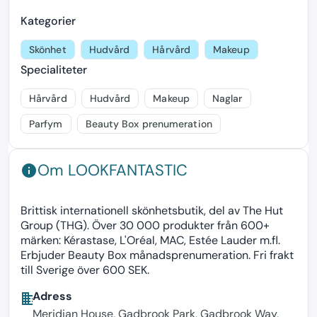
Kategorier
Skönhet
Hudvård
Hårvård
Makeup
Specialiteter
Hårvård
Hudvård
Makeup
Naglar
Parfym
Beauty Box prenumeration
Om LOOKFANTASTIC
info
Brittisk internationell skönhetsbutik, del av The Hut
Group (THG). Över 30 000 produkter från 600+
märken: Kérastase, L'Oréal, MAC, Estée Lauder m.fl.
Erbjuder Beauty Box månadsprenumeration. Fri frakt
till Sverige över 600 SEK.
Adress
business
Meridian House, Gadbrook Park, Gadbrook Way,