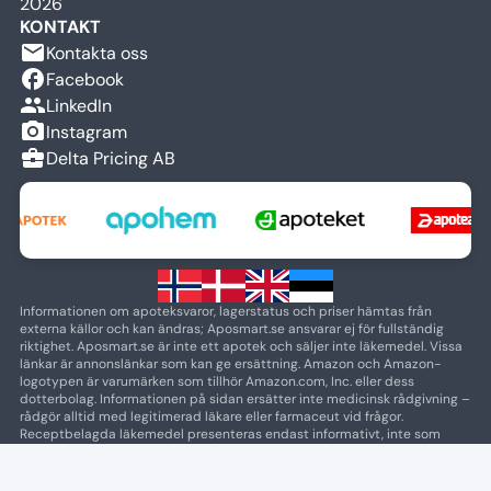
2026
KONTAKT
email
Kontakta oss
facebook
Facebook
people
LinkedIn
camera_alt
Instagram
business_center
Delta Pricing AB
Informationen om apoteksvaror, lagerstatus och priser hämtas från
externa källor och kan ändras; Aposmart.se ansvarar ej för fullständig
riktighet. Aposmart.se är inte ett apotek och säljer inte läkemedel. Vissa
länkar är annonslänkar som kan ge ersättning. Amazon och Amazon-
logotypen är varumärken som tillhör Amazon.com, Inc. eller dess
dotterbolag. Informationen på sidan ersätter inte medicinsk rådgivning –
rådgör alltid med legitimerad läkare eller farmaceut vid frågor.
Receptbelagda läkemedel presenteras endast informativt, inte som
marknadsföring. Alla varumärken tillhör respektive ägare.
Copyright © 2026 Aposmart.se (fd. Apotekskollen)