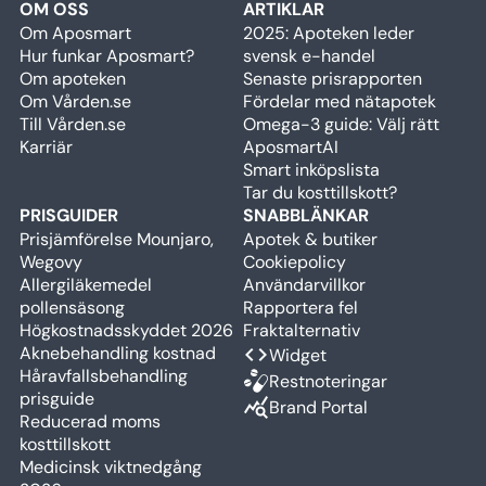
OM OSS
ARTIKLAR
Om Aposmart
2025: Apoteken leder
Hur funkar Aposmart?
svensk e-handel
Om apoteken
Senaste prisrapporten
Om Vården.se
Fördelar med nätapotek
Till Vården.se
Omega-3 guide: Välj rätt
Karriär
AposmartAI
Smart inköpslista
Tar du kosttillskott?
PRISGUIDER
SNABBLÄNKAR
Prisjämförelse Mounjaro,
Apotek & butiker
Wegovy
Cookiepolicy
Allergiläkemedel
Användarvillkor
pollensäsong
Rapportera fel
Högkostnadsskyddet 2026
Fraktalternativ
Aknebehandling kostnad
code
Widget
Håravfallsbehandling
Restnoteringar
prisguide
query_stats
Brand Portal
Reducerad moms
kosttillskott
Medicinsk viktnedgång