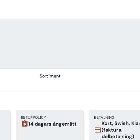
Sortiment
RETURPOLICY
BETALNING
assignment_return
Kort, Swish, Kla
14 dagars ångerrätt
payment
(faktura,
delbetalning)