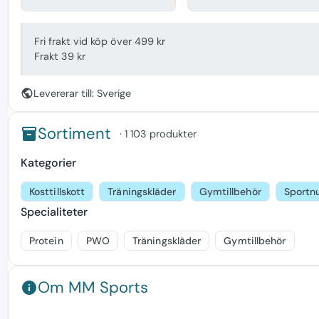
Fri frakt vid köp över 499 kr
Frakt 39 kr
public
Levererar till: Sverige
Sortiment
inventory
· 1 103 produkter
Kategorier
Kosttillskott
Träningskläder
Gymtillbehör
Sportnu
Specialiteter
Protein
PWO
Träningskläder
Gymtillbehör
Om MM Sports
info