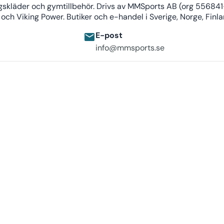
äningskläder och gymtillbehör. Drivs av MMSports AB (org 55
ch Viking Power. Butiker och e-handel i Sverige, Norge, Fin
E-post
email
info@mmsports.se