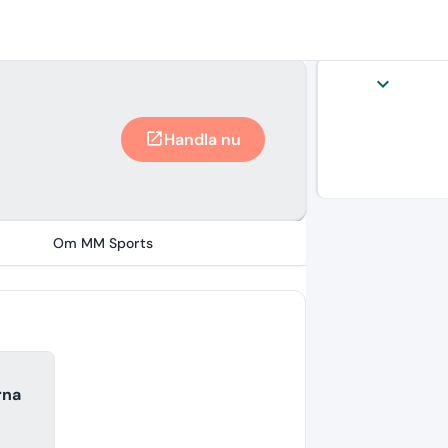
expand_more
Handla nu
open_in_new
Om MM Sports
rna