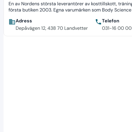
En av Nordens största leverantörer av kosttillskott, tr
första butiken 2003. Egna varumärken som Body Science o
Adress
Telefon
business
phone
Depåvägen 12, 438 70 Landvetter
031-16 00 00