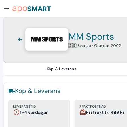
menu
MM Sports
arrow_back
🇸🇪 Sverige
· Grundat 2002
Köp & Leverans
Köp & Leverans
local_shipping
LEVERANSTID
FRAKTKOSTNAD
schedule
redeem
1-4 vardagar
Fri frakt fr. 499 kr