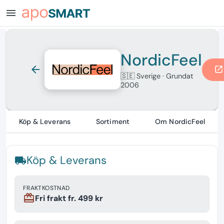
menu
NordicFeel
arrow_back
open_in_new
🇸🇪 Sverige
· Grundat
2006
Köp & Leverans
Sortiment
Om NordicFeel
Köp & Leverans
local_shipping
FRAKTKOSTNAD
redeem
Fri frakt fr. 499 kr