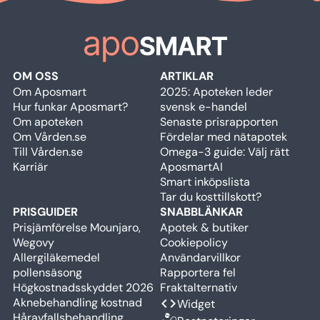
OM OSS
ARTIKLAR
Om Aposmart
2025: Apoteken leder
Hur funkar Aposmart?
svensk e-handel
Om apoteken
Senaste prisrapporten
Om Vården.se
Fördelar med nätapotek
Till Vården.se
Omega-3 guide: Välj rätt
Karriär
AposmartAI
Smart inköpslista
Tar du kosttillskott?
PRISGUIDER
SNABBLÄNKAR
Prisjämförelse Mounjaro,
Apotek & butiker
Wegovy
Cookiepolicy
Allergiläkemedel
Användarvillkor
pollensäsong
Rapportera fel
Högkostnadsskyddet 2026
Fraktalternativ
Aknebehandling kostnad
code
Widget
Håravfallsbehandling