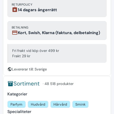
RETURPOLICY
assignment_return
14 dagars ångerrätt
BETALNING
payment
Kort, Swish, Klarna (faktura, delbetalning)
Fri frakt vid köp över 499 kr
Frakt 29 kr
public
Levererar till: Sverige
Sortiment
inventory
· 48 518 produkter
Kategorier
Parfym
Hudvård
Hårvård
Smink
Specialiteter