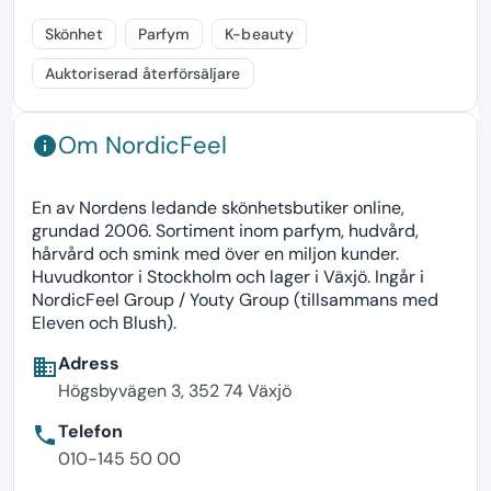
Skönhet
Parfym
K-beauty
Auktoriserad återförsäljare
Om NordicFeel
info
En av Nordens ledande skönhetsbutiker online,
grundad 2006. Sortiment inom parfym, hudvård,
hårvård och smink med över en miljon kunder.
Huvudkontor i Stockholm och lager i Växjö. Ingår i
NordicFeel Group / Youty Group (tillsammans med
Eleven och Blush).
Adress
business
Högsbyvägen 3, 352 74 Växjö
Telefon
phone
010-145 50 00