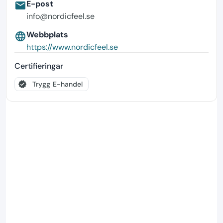
E-post
email
info@nordicfeel.se
Webbplats
language
https://www.nordicfeel.se
Certifieringar
verified
Trygg E-handel