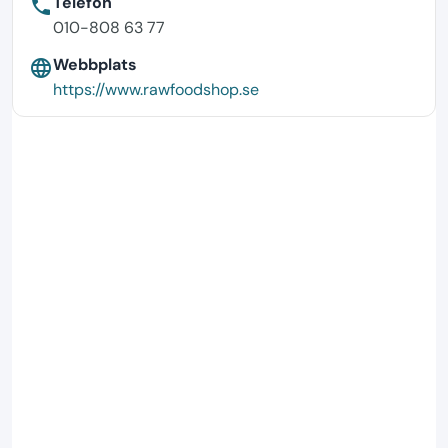
Telefon
phone
010-808 63 77
Webbplats
language
https://www.rawfoodshop.se