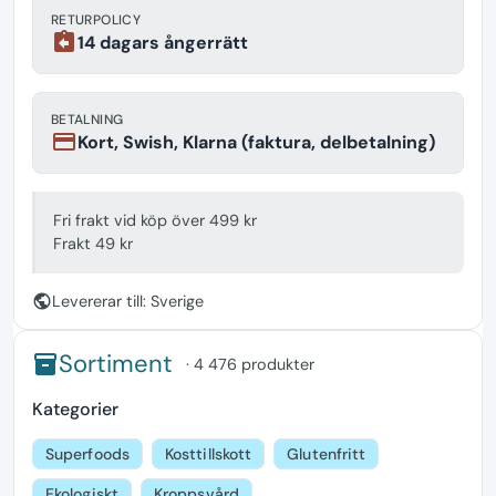
RETURPOLICY
assignment_return
14 dagars ångerrätt
BETALNING
payment
Kort, Swish, Klarna (faktura, delbetalning)
Fri frakt vid köp över 499 kr
Frakt 49 kr
public
Levererar till: Sverige
Sortiment
inventory
· 4 476 produkter
Kategorier
Superfoods
Kosttillskott
Glutenfritt
Ekologiskt
Kroppsvård