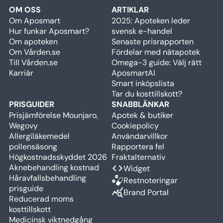
OM OSS
ARTIKLAR
Om Aposmart
2025: Apoteken leder
Hur funkar Aposmart?
svensk e-handel
Om apoteken
Senaste prisrapporten
Om Vården.se
Fördelar med nätapotek
Till Vården.se
Omega-3 guide: Välj rätt
Karriär
AposmartAI
Smart inköpslista
Tar du kosttillskott?
PRISGUIDER
SNABBLÄNKAR
Prisjämförelse Mounjaro,
Apotek & butiker
Wegovy
Cookiepolicy
Allergiläkemedel
Användarvillkor
pollensäsong
Rapportera fel
Högkostnadsskyddet 2026
Fraktalternativ
Aknebehandling kostnad
code
Widget
Håravfallsbehandling
Restnoteringar
prisguide
query_stats
Brand Portal
Reducerad moms
kosttillskott
Medicinsk viktnedgång