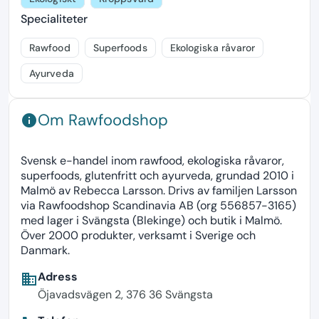
Specialiteter
Rawfood
Superfoods
Ekologiska råvaror
Ayurveda
Om Rawfoodshop
info
Svensk e-handel inom rawfood, ekologiska råvaror,
superfoods, glutenfritt och ayurveda, grundad 2010 i
Malmö av Rebecca Larsson. Drivs av familjen Larsson
via Rawfoodshop Scandinavia AB (org 556857-3165)
med lager i Svängsta (Blekinge) och butik i Malmö.
Över 2000 produkter, verksamt i Sverige och
Danmark.
Adress
business
Öjavadsvägen 2, 376 36 Svängsta