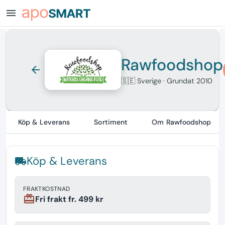
menu
Rawfoodshop
arrow_back
🇸🇪 Sverige
· Grundat 2010
Köp & Leverans
Sortiment
Om Rawfoodshop
Köp & Leverans
local_shipping
FRAKTKOSTNAD
redeem
Fri frakt fr. 499 kr