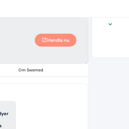
expand_more
Handla nu
open_in_new
Om Swemed
dyer
a