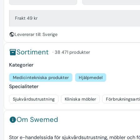
Frakt 49 kr
public
Levererar till: Sverige
Sortiment
inventory
· 38 471 produkter
Kategorier
Medicintekniska produkter
Hjälpmedel
Specialiteter
Sjukvårdsutrustning
Kliniska möbler
Förbrukningsarti
Om Swemed
info
Stor e-handelssida för sjukvårdsutrustning, möbler och för