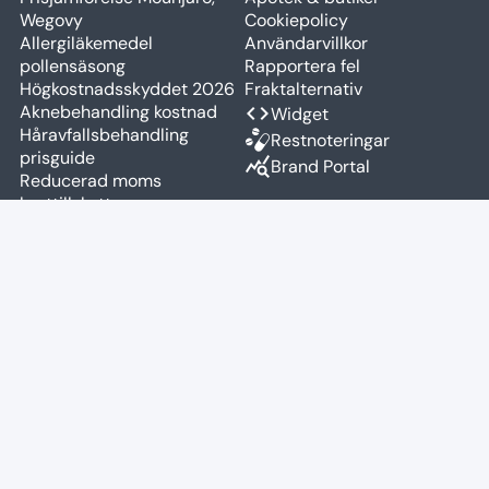
Wegovy
Cookiepolicy
Allergiläkemedel
Användarvillkor
pollensäsong
Rapportera fel
Högkostnadsskyddet 2026
Fraktalternativ
Aknebehandling kostnad
code
Widget
Håravfallsbehandling
Restnoteringar
prisguide
query_stats
Brand Portal
Reducerad moms
kosttillskott
Medicinsk viktnedgång
2026
KONTAKT
email
Kontakta oss
facebook
Facebook
people
LinkedIn
camera_alt
Instagram
business_center
Delta Pricing AB