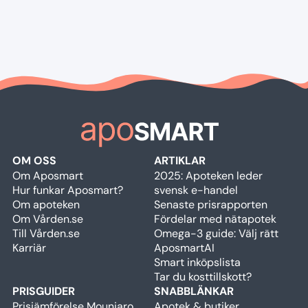
OM OSS
ARTIKLAR
Om Aposmart
2025: Apoteken leder
Hur funkar Aposmart?
svensk e-handel
Om apoteken
Senaste prisrapporten
Om Vården.se
Fördelar med nätapotek
Till Vården.se
Omega-3 guide: Välj rätt
Karriär
AposmartAI
Smart inköpslista
Tar du kosttillskott?
PRISGUIDER
SNABBLÄNKAR
Prisjämförelse Mounjaro,
Apotek & butiker