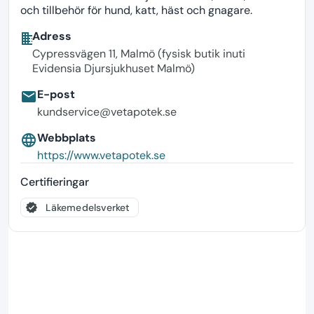
och tillbehör för hund, katt, häst och gnagare.
Adress
business
Cypressvägen 11, Malmö (fysisk butik inuti
Evidensia Djursjukhuset Malmö)
E-post
email
kundservice@vetapotek.se
Webbplats
language
https://www.vetapotek.se
Certifieringar
verified
Läkemedelsverket