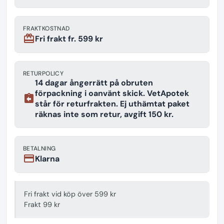
FRAKTKOSTNAD
redeem
Fri frakt fr. 599 kr
RETURPOLICY
14 dagar ångerrätt på obruten
förpackning i oanvänt skick. VetApotek
assignment_return
står för returfrakten. Ej uthämtat paket
räknas inte som retur, avgift 150 kr.
BETALNING
payment
Klarna
Fri frakt vid köp över 599 kr
Frakt 99 kr