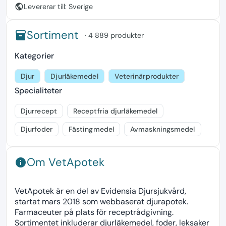
public
Levererar till: Sverige
Sortiment
inventory
· 4 889 produkter
Kategorier
Djur
Djurläkemedel
Veterinärprodukter
Specialiteter
Djurrecept
Receptfria djurläkemedel
Djurfoder
Fästingmedel
Avmaskningsmedel
Om VetApotek
info
VetApotek är en del av Evidensia Djursjukvård,
startat mars 2018 som webbaserat djurapotek.
Farmaceuter på plats för receptrådgivning.
Sortimentet inkluderar djurläkemedel, foder, leksaker