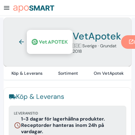
menu
VetApotek
arrow_back
open_in_new
🇸🇪 Sverige
· Grundat
2018
Köp & Leverans
Sortiment
Om VetApotek
Köp & Leverans
local_shipping
LEVERANSTID
1-3 dagar för lagerhållna produkter.
schedule
Receptorder hanteras inom 24h på
vardagar.