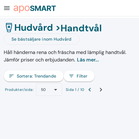
menu
Hudvård >
Handtvål
Se bästsäljare inom Hudvård
Håll händerna rena och fräscha med lämplig handtvål.
Jämför priser och erbjudanden.
Läs mer...
sort
Sortera:
Trendande
filter_list
Filter
Produkter/sida:
Sida 1 / 10
50