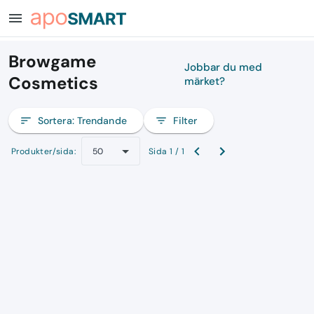
menu
Browgame
Jobbar du med
Cosmetics
märket?
sort
Sortera:
Trendande
filter_list
Filter
Produkter/sida:
Sida 1 / 1
50