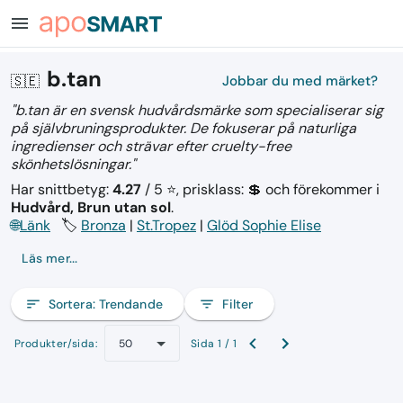
menu
b.tan
🇸🇪
Jobbar du med märket?
"b.tan är en svensk hudvårdsmärke som specialiserar sig
på självbruningsprodukter. De fokuserar på naturliga
ingredienser och strävar efter cruelty-free
skönhetslösningar."
Har snittbetyg:
4.27
/ 5 ⭐, prisklass: 💲
och förekommer i
Hudvård, Brun utan sol
.
🌐
Länk
🏷️
Bronza
|
St.Tropez
|
Glöd Sophie Elise
Läs mer...
sort
Sortera:
Trendande
filter_list
Filter
Produkter/sida:
Sida 1 / 1
50