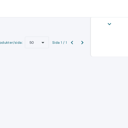
expand_more
odukter/sida:
Sida 1 / 1
50