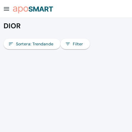
menu
DIOR
sort
Sortera:
Trendande
filter_list
Filter