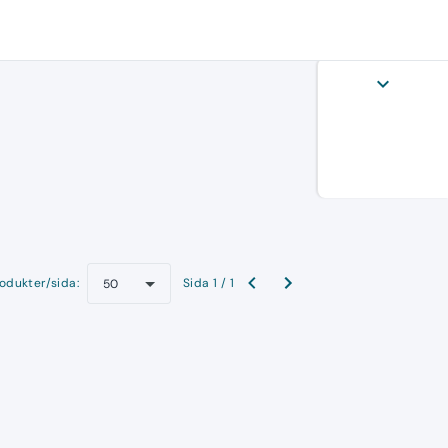
expand_more
odukter/sida:
Sida 1 / 1
50