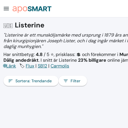
menu
Listerine
🇺🇸
"Listerine är ett munsköljsmärke med ursprung i 1879 års 
från kirurgipionjären Joseph Lister, och i dag ingår märket 
daglig munhygien."
Har snittbetyg:
4.8
/ 5 ⭐, prisklass: 💲
och förekommer i
Mun
Dålig andedräkt
.
I snitt är Listerine
23% billigare
online jäm
🌐
Länk
🏷️
Flux
|
SB12
|
Carmolis
sort
Sortera:
Trendande
filter_list
Filter